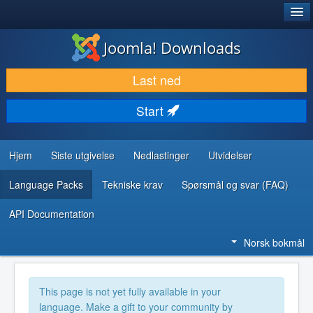
®
JOOMLA!
Joomla! Downloads
LAST NED & UTVID
Last ned
OPPDAG & LÆR
Start
SAMFUNN & BRUKERSTØTTE
UTVIKLINGSRESSURSER
Hjem
Siste utgivelse
Nedlastinger
Utvidelser
Language Packs
Tekniske krav
Spørsmål og svar (FAQ)
API Documentation
Norsk bokmål
This page is not yet fully available in your
language. Make a gift to your community by