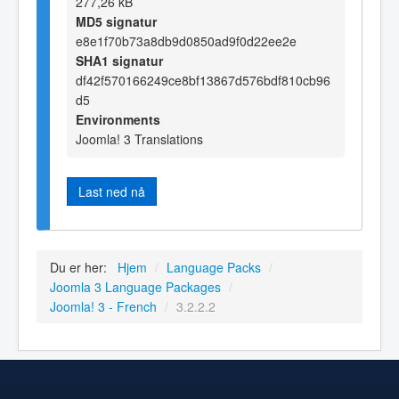
277,26 kB
MD5 signatur
e8e1f70b73a8db9d0850ad9f0d22ee2e
SHA1 signatur
df42f570166249ce8bf13867d576bdf810cb96
d5
Environments
Joomla! 3 Translations
Last ned nå
Du er her:
Hjem
/
Language Packs
/
Joomla 3 Language Packages
/
Joomla! 3 - French
/
3.2.2.2