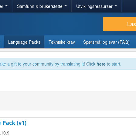
ær
Samfunn & brukerstøtte
Utviklingsressurser
Las
Language Packs
Tekniske krav
Spørsmål og svar (FAQ)
ake a gift to your community by translating it! Click
here
to start.
 Pack (v1)
.10.9