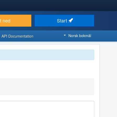
t ned
Start
Norsk bokmål
API Documentation