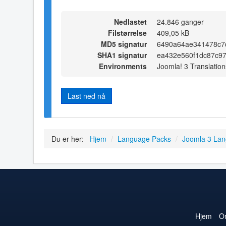
Nedlastet
24.846 ganger
Filstørrelse
409,05 kB
MD5 signatur
6490a64ae341478c7
SHA1 signatur
ea432e560f1dc87c9
Environments
Joomla! 3 Translation
Last ned nå
Du er her:
Hjem
/
Language Packs
/
Joomla 3 La
Hjem
O