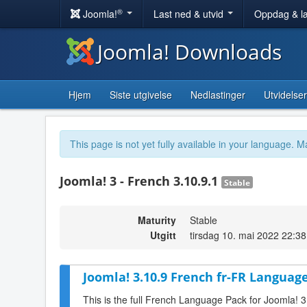
®
Joomla!
Last ned & utvid
Oppdag & l
Joomla! Downloads
Hjem
Siste utgivelse
Nedlastinger
Utvidelser
This page is not yet fully available in your language. M
Joomla! 3 - French 3.10.9.1
Stable
Maturity
Stable
Utgitt
tirsdag 10. mai 2022 22:38
Joomla! 3.10.9 French fr-FR Language
This is the full French Language Pack for Joomla! 3