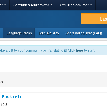
ær
Samfunn & brukerstøtte
Utviklingsressurser
Las
Language Packs
Tekniske krav
Spørsmål og svar (FAQ)
ake a gift to your community by translating it! Click
here
to start.
40
 Pack (v1)
.10.8