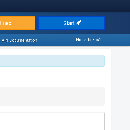
t ned
Start
Norsk bokmål
API Documentation