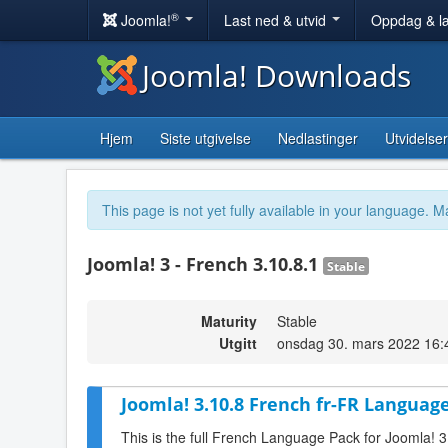
®
Joomla!
Last ned & utvid
Oppdag & l
Joomla! Downloads
Hjem
Siste utgivelse
Nedlastinger
Utvidelser
This page is not yet fully available in your language. M
Joomla! 3 - French 3.10.8.1
Stable
Maturity
Stable
Utgitt
onsdag 30. mars 2022 16:
Joomla! 3.10.8 French fr-FR Language
This is the full French Language Pack for Joomla! 3