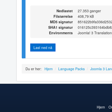
Nedlastet
27.353 ganger
Filstørrelse
408,79 kB
MD5 signatur
851622b9fa336d2532
SHA1 signatur
016125c393164bdb8
Environments
Joomla! 3 Translation
Last ned nå
Du er her:
Hjem
/
Language Packs
/
Joomla 3 La
Hjem
O