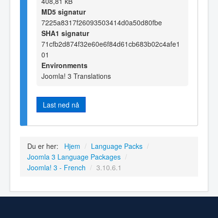
408,81 kB
MD5 signatur
7225a8317f26093503414d0a50d80fbe
SHA1 signatur
71cfb2d874f32e60e6f84d61cb683b02c4afe1
01
Environments
Joomla! 3 Translations
Last ned nå
Du er her:
Hjem
/
Language Packs
/
Joomla 3 Language Packages
/
Joomla! 3 - French
/
3.10.6.1