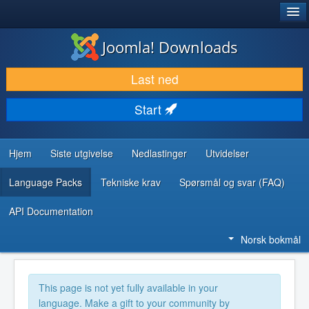
®
JOOMLA!
Joomla! Downloads
LAST NED & UTVID
Last ned
OPPDAG & LÆR
Start
SAMFUNN & BRUKERSTØTTE
UTVIKLINGSRESSURSER
Hjem
Siste utgivelse
Nedlastinger
Utvidelser
Language Packs
Tekniske krav
Spørsmål og svar (FAQ)
API Documentation
Norsk bokmål
This page is not yet fully available in your
language. Make a gift to your community by