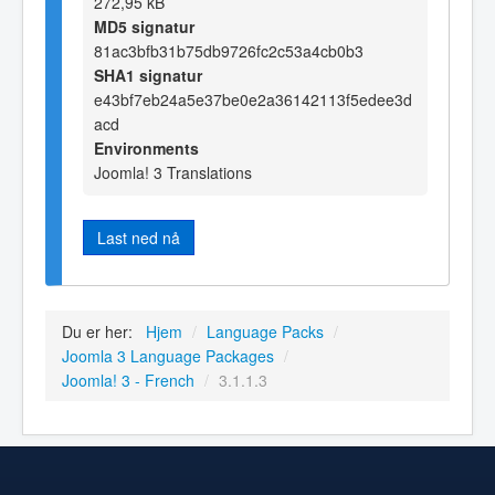
272,95 kB
MD5 signatur
81ac3bfb31b75db9726fc2c53a4cb0b3
SHA1 signatur
e43bf7eb24a5e37be0e2a36142113f5edee3d
acd
Environments
Joomla! 3 Translations
Last ned nå
Du er her:
Hjem
/
Language Packs
/
Joomla 3 Language Packages
/
Joomla! 3 - French
/
3.1.1.3