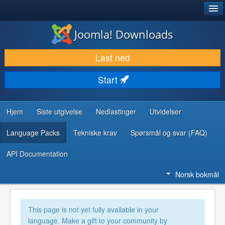
®
JOOMLA!
Joomla! Downloads
LAST NED & UTVID
Last ned
OPPDAG & LÆR
Start
SAMFUNN & BRUKERSTØTTE
UTVIKLINGSRESSURSER
Hjem
Siste utgivelse
Nedlastinger
Utvidelser
Language Packs
Tekniske krav
Spørsmål og svar (FAQ)
API Documentation
Norsk bokmål
This page is not yet fully available in your
language. Make a gift to your community by