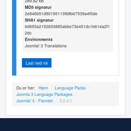
289,82 kB
MD5 signatur
2e846b51d90195113f68b67539a4f5de
SHA1 signatur
6d655a2152653885abbe73e451dc1b614a2f1
2dc
Environments
Joomla! 3 Translations
Last ned nå
Du er her:
Hjem
/
Language Packs
/
Joomla 3 Language Packages
/
Joomla! 3 - Flemish
/
3.2.3.1