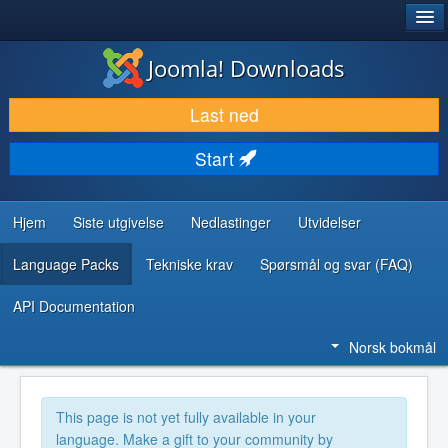
®
JOOMLA!
Joomla! Downloads
LAST NED & UTVID
Last ned
OPPDAG & LÆR
Start
SAMFUNN & BRUKERSTØTTE
UTVIKLINGSRESSURSER
Hjem
Siste utgivelse
Nedlastinger
Utvidelser
Language Packs
Tekniske krav
Spørsmål og svar (FAQ)
API Documentation
Norsk bokmål
This page is not yet fully available in your
language. Make a gift to your community by