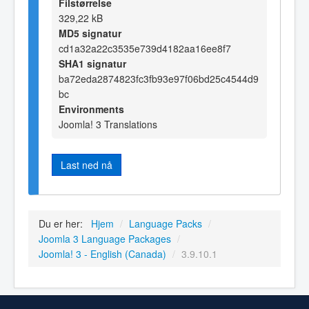
Filstørrelse
329,22 kB
MD5 signatur
cd1a32a22c3535e739d4182aa16ee8f7
SHA1 signatur
ba72eda2874823fc3fb93e97f06bd25c4544d9
bc
Environments
Joomla! 3 Translations
Last ned nå
Du er her:
Hjem
/
Language Packs
/
Joomla 3 Language Packages
/
Joomla! 3 - English (Canada)
/
3.9.10.1