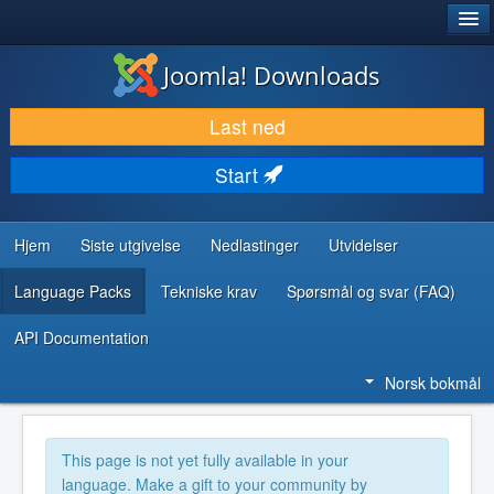
®
JOOMLA!
Joomla! Downloads
LAST NED & UTVID
Last ned
OPPDAG & LÆR
Start
SAMFUNN & BRUKERSTØTTE
UTVIKLINGSRESSURSER
Hjem
Siste utgivelse
Nedlastinger
Utvidelser
Language Packs
Tekniske krav
Spørsmål og svar (FAQ)
API Documentation
Norsk bokmål
This page is not yet fully available in your
language. Make a gift to your community by