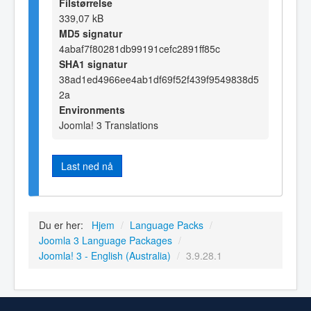
Filstørrelse
339,07 kB
MD5 signatur
4abaf7f80281db99191cefc2891ff85c
SHA1 signatur
38ad1ed4966ee4ab1df69f52f439f9549838d5
2a
Environments
Joomla! 3 Translations
Last ned nå
Du er her:
Hjem
/
Language Packs
/
Joomla 3 Language Packages
/
Joomla! 3 - English (Australia)
/
3.9.28.1