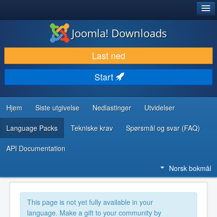
®
JOOMLA!
Joomla! Downloads
LAST NED & UTVID
Last ned
OPPDAG & LÆR
Start
SAMFUNN & BRUKERSTØTTE
UTVIKLINGSRESSURSER
Hjem
Siste utgivelse
Nedlastinger
Utvidelser
Language Packs
Tekniske krav
Spørsmål og svar (FAQ)
API Documentation
Norsk bokmål
This page is not yet fully available in your
language. Make a gift to your community by