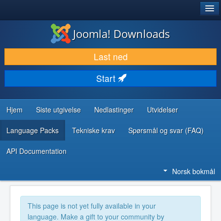
®
JOOMLA!
Joomla! Downloads
LAST NED & UTVID
Last ned
OPPDAG & LÆR
Start
SAMFUNN & BRUKERSTØTTE
UTVIKLINGSRESSURSER
Hjem
Siste utgivelse
Nedlastinger
Utvidelser
Language Packs
Tekniske krav
Spørsmål og svar (FAQ)
API Documentation
Norsk bokmål
This page is not yet fully available in your
language. Make a gift to your community by