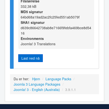
Filstørrelse
332,38 kB
MD5 signatur
64bd68a19ad2ac2fc25fed551ab5079f
SHA1 signatur
d639c86642738ab8e7166f9febfa469bce8d54
16
Environments
Joomla! 3 Translations
Last ned nå
Du er her:
Hjem
/
Language Packs
/
Joomla 3 Language Packages
/
Joomla! 3 - English (Australia)
/
3.9.1.1