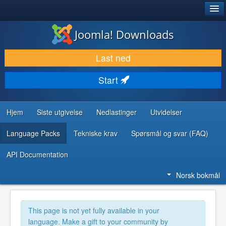
®
JOOMLA!
Joomla! Downloads
LAST NED & UTVID
Last ned
OPPDAG & LÆR
Start
SAMFUNN & BRUKERSTØTTE
UTVIKLINGSRESSURSER
Hjem
Siste utgivelse
Nedlastinger
Utvidelser
Language Packs
Tekniske krav
Spørsmål og svar (FAQ)
API Documentation
Norsk bokmål
This page is not yet fully available in your
language. Make a gift to your community by