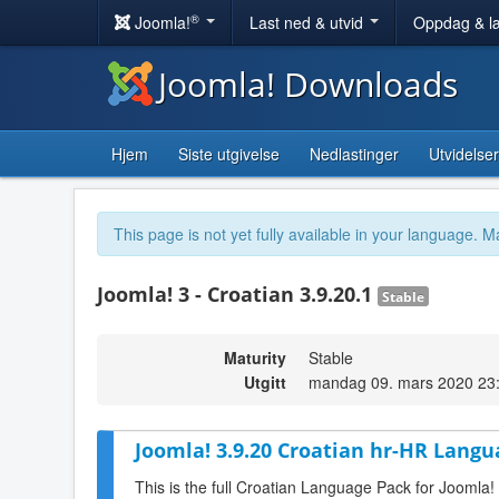
®
Joomla!
Last ned & utvid
Oppdag & l
Joomla! Downloads
Hjem
Siste utgivelse
Nedlastinger
Utvidelser
This page is not yet fully available in your language. M
Joomla! 3 - Croatian 3.9.20.1
Stable
Maturity
Stable
Utgitt
mandag 09. mars 2020 23
Joomla! 3.9.20 Croatian hr-HR Langu
This is the full Croatian Language Pack for Joomla!