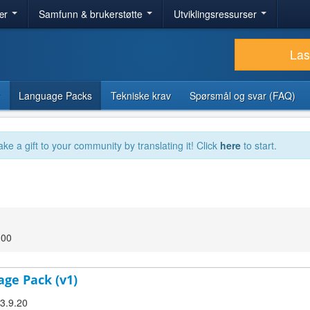
ær
Samfunn & brukerstøtte
Utviklingsressurser
Las
Language Packs
Tekniske krav
Spørsmål og svar (FAQ)
ake a gift to your community by translating it! Click
here
to start.
:00
age Pack (v1)
 3.9.20