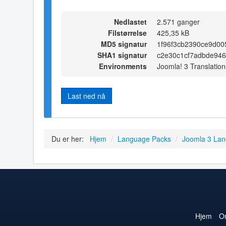
Nedlastet
2.571 ganger
Filstørrelse
425,35 kB
MD5 signatur
1f96f3cb2390ce9d00
SHA1 signatur
c2e30c1cf7adbde94
Environments
Joomla! 3 Translation
Last ned nå
Du er her:
Hjem
/
Language Packs
/
Joomla 3 La
Hjem
O