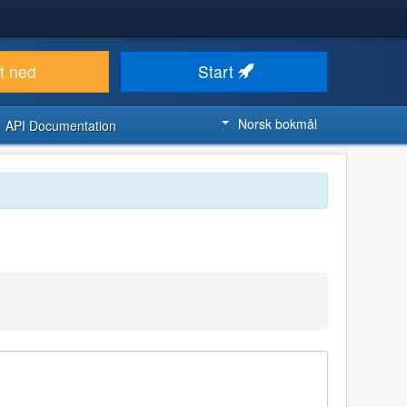
t ned
Start
Norsk bokmål
API Documentation