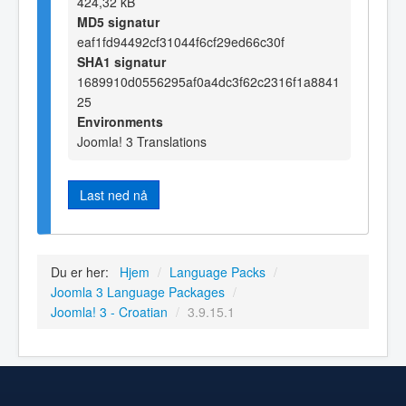
424,32 kB
MD5 signatur
eaf1fd94492cf31044f6cf29ed66c30f
SHA1 signatur
1689910d0556295af0a4dc3f62c2316f1a8841
25
Environments
Joomla! 3 Translations
Last ned nå
Du er her:
Hjem
/
Language Packs
/
Joomla 3 Language Packages
/
Joomla! 3 - Croatian
/
3.9.15.1