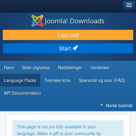
®
JOOMLA!
Joomla! Downloads
LAST NED & UTVID
Last ned
OPPDAG & LÆR
Start
SAMFUNN & BRUKERSTØTTE
UTVIKLINGSRESSURSER
Hjem
Siste utgivelse
Nedlastinger
Utvidelser
Language Packs
Tekniske krav
Spørsmål og svar (FAQ)
API Documentation
Norsk bokmål
This page is not yet fully available in your
language. Make a gift to your community by