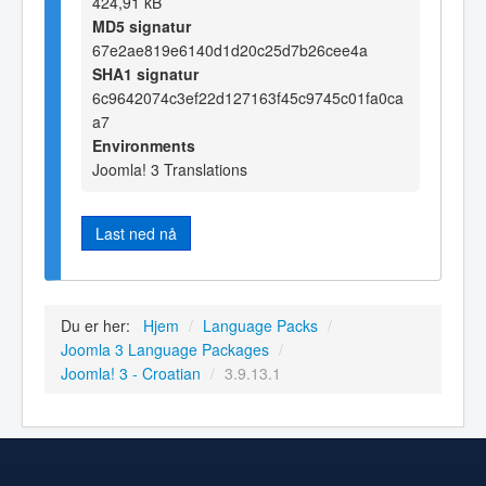
424,91 kB
MD5 signatur
67e2ae819e6140d1d20c25d7b26cee4a
SHA1 signatur
6c9642074c3ef22d127163f45c9745c01fa0ca
a7
Environments
Joomla! 3 Translations
Last ned nå
Du er her:
Hjem
/
Language Packs
/
Joomla 3 Language Packages
/
Joomla! 3 - Croatian
/
3.9.13.1