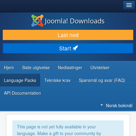
®
JOOMLA!
Joomla! Downloads
LAST NED & UTVID
Last ned
OPPDAG & LÆR
Start
SAMFUNN & BRUKERSTØTTE
UTVIKLINGSRESSURSER
Hjem
Siste utgivelse
Nedlastinger
Utvidelser
Language Packs
Tekniske krav
Spørsmål og svar (FAQ)
API Documentation
Norsk bokmål
This page is not yet fully available in your
language. Make a gift to your community by