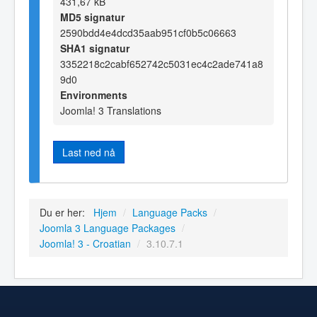
431,67 kB
MD5 signatur
2590bdd4e4dcd35aab951cf0b5c06663
SHA1 signatur
3352218c2cabf652742c5031ec4c2ade741a8
9d0
Environments
Joomla! 3 Translations
Last ned nå
Du er her:
Hjem
/
Language Packs
/
Joomla 3 Language Packages
/
Joomla! 3 - Croatian
/
3.10.7.1