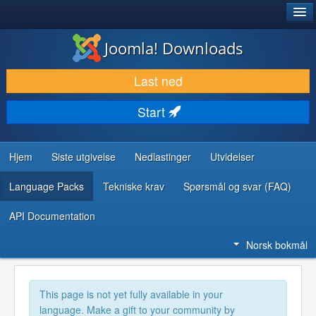
®
JOOMLA!
Joomla! Downloads
LAST NED & UTVID
Last ned
OPPDAG & LÆR
Start
SAMFUNN & BRUKERSTØTTE
UTVIKLINGSRESSURSER
Hjem
Siste utgivelse
Nedlastinger
Utvidelser
Language Packs
Tekniske krav
Spørsmål og svar (FAQ)
API Documentation
Norsk bokmål
This page is not yet fully available in your
language. Make a gift to your community by