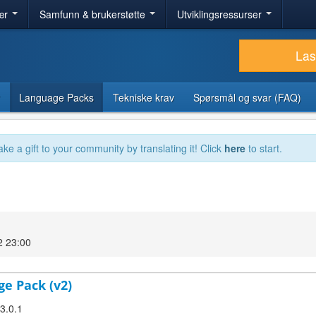
ær
Samfunn & brukerstøtte
Utviklingsressurser
Las
Language Packs
Tekniske krav
Spørsmål og svar (FAQ)
ake a gift to your community by translating it! Click
here
to start.
2 23:00
ge Pack (v2)
 3.0.1