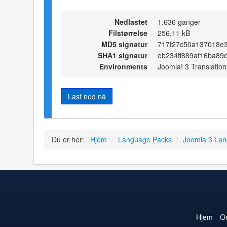
Nedlastet
1.636 ganger
Filstørrelse
256,11 kB
MD5 signatur
717f27c50a137018e
SHA1 signatur
eb234ff889af16ba89
Environments
Joomla! 3 Translation
Last ned nå
Du er her:
Hjem
/
Language Packs
/
Joomla 3 La
Hjem
O