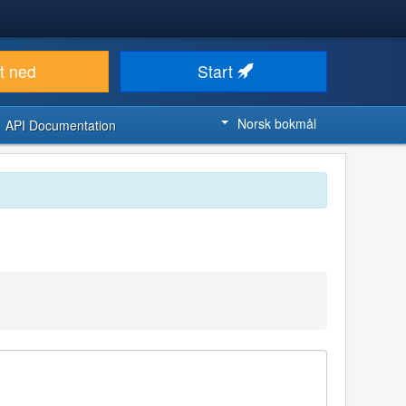
t ned
Start
Norsk bokmål
API Documentation