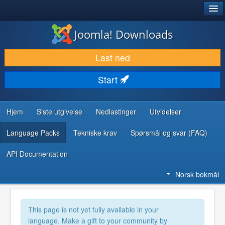
®
JOOMLA!
Joomla! Downloads
LAST NED & UTVID
Last ned
OPPDAG & LÆR
Start
SAMFUNN & BRUKERSTØTTE
UTVIKLINGSRESSURSER
Hjem
Siste utgivelse
Nedlastinger
Utvidelser
Language Packs
Tekniske krav
Spørsmål og svar (FAQ)
API Documentation
Norsk bokmål
This page is not yet fully available in your
language. Make a gift to your community by