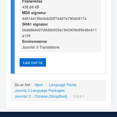
Filstørrelse
438,68 kB
MD5 signatur
4461a415fecbdc50f74497e790a0d17a
SHA1 signatur
b6ab864c97d9dde503a1943409e95e4bc411
a135
Environments
Joomla! 3 Translations
Last ned nå
Du er her:
Hjem
/
Language Packs
/
Joomla 3 Language Packages
/
Joomla! 3 - Chinese (Simplified)
/
3.9.9.1