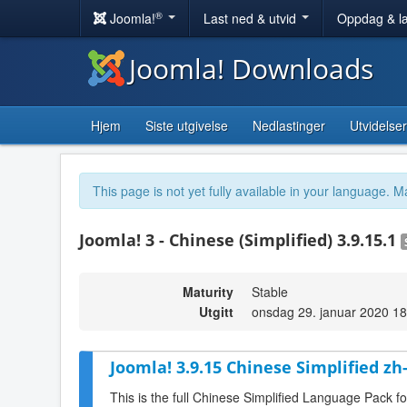
®
Joomla!
Last ned & utvid
Oppdag & l
Joomla! Downloads
Hjem
Siste utgivelse
Nedlastinger
Utvidelser
This page is not yet fully available in your language. M
Joomla! 3 - Chinese (Simplified) 3.9.15.1
Maturity
Stable
Utgitt
onsdag 29. januar 2020 18
Joomla! 3.9.15 Chinese Simplified z
This is the full Chinese Simplified Language Pack f