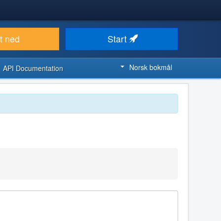
t ned
Start
Norsk bokmål
API Documentation