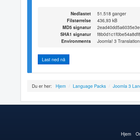
Nedlastet
51.518 ganger
Filstørrelse
436,93 kB
MD5 signatur
2ead40dd5a6035e3e
SHA1 signatur
f8b0d1c1f0be54a8df
Environments
Joomla! 3 Translation
Last ned nå
Du er her:
Hjem
/
Language Packs
/
Joomla 3 La
Hjem
O