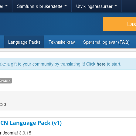
ær
Samfunn & brukerstøtte
Utviklingsressurser
Las
Language Packs
Tekniske krav
Spørsmål og svar (FAQ)
ake a gift to your community by translating it! Click
here
to start.
Stable
:30
h-CN Language Pack (v1)
or Joomla! 3.9.15