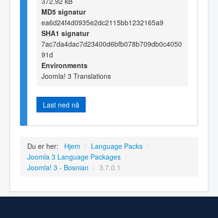
372,92 kB
MD5 signatur
ea6d24f4d0935e2dc2115bb1232165a9
SHA1 signatur
7ac7da4dac7d23400d6bfb078b709db0c4050
91d
Environments
Joomla! 3 Translations
Last ned nå
Du er her:
Hjem
/
Language Packs
/
Joomla 3 Language Packages
/
Joomla! 3 - Bosnian
/
3.7.0.1