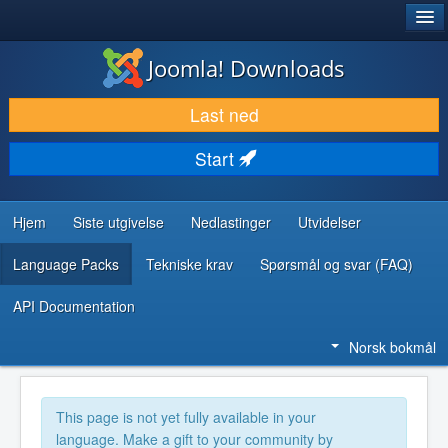
®
JOOMLA!
Joomla! Downloads
LAST NED & UTVID
Last ned
OPPDAG & LÆR
Start
SAMFUNN & BRUKERSTØTTE
UTVIKLINGSRESSURSER
Hjem
Siste utgivelse
Nedlastinger
Utvidelser
Language Packs
Tekniske krav
Spørsmål og svar (FAQ)
API Documentation
Norsk bokmål
This page is not yet fully available in your
language. Make a gift to your community by