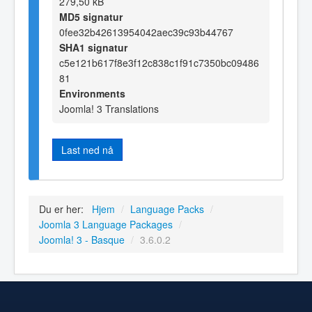
279,50 kB
MD5 signatur
0fee32b42613954042aec39c93b44767
SHA1 signatur
c5e121b617f8e3f12c838c1f91c7350bc09486
81
Environments
Joomla! 3 Translations
Last ned nå
Du er her:
Hjem
/
Language Packs
/
Joomla 3 Language Packages
/
Joomla! 3 - Basque
/
3.6.0.2