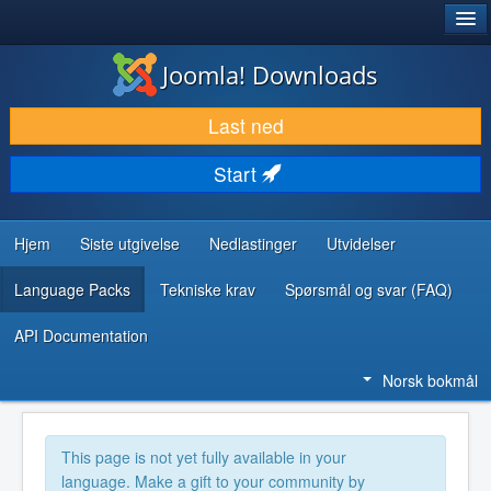
®
JOOMLA!
Joomla! Downloads
LAST NED & UTVID
Last ned
OPPDAG & LÆR
Start
SAMFUNN & BRUKERSTØTTE
UTVIKLINGSRESSURSER
Hjem
Siste utgivelse
Nedlastinger
Utvidelser
Language Packs
Tekniske krav
Spørsmål og svar (FAQ)
API Documentation
Norsk bokmål
This page is not yet fully available in your
language. Make a gift to your community by