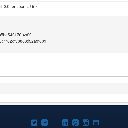
5.0.0 for Joomla! 5.x
b5ba546176f4a99
3e1f82ef98866d32a3f809
Joomla!
Joomla!
Joomla!
Joomla!
Joomla!
Joomla!
Joomla!