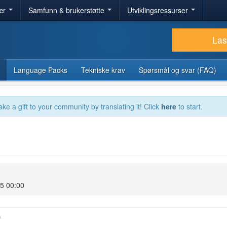
ær
Samfunn & brukerstøtte
Utviklingsressurser
Las
Language Packs
Tekniske krav
Spørsmål og svar (FAQ)
ake a gift to your community by translating it! Click
here
to start.
5 00:00
)