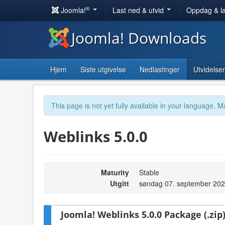
®
Joomla!
Last ned & utvid
Oppdag & l
Joomla! Downloads
Hjem
Siste utgivelse
Nedlastinger
Utvidelser
This page is not yet fully available in your language. M
Weblinks 5.0.0
Maturity
Stable
Utgitt
søndag 07. september 202
Joomla! Weblinks 5.0.0 Package (.zip