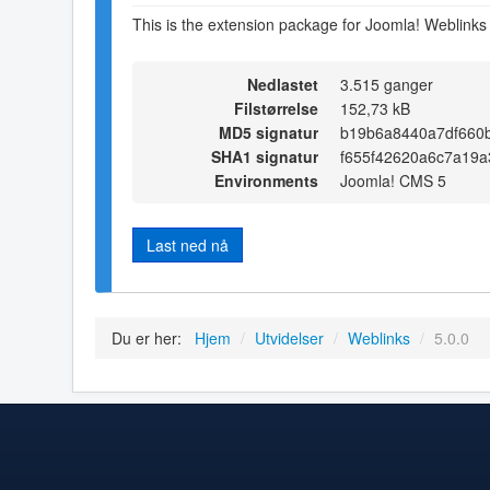
This is the extension package for Joomla! Weblinks 
Nedlastet
3.515 ganger
Filstørrelse
152,73 kB
MD5 signatur
b19b6a8440a7df660
SHA1 signatur
f655f42620a6c7a19a
Environments
Joomla! CMS 5
Last ned nå
Du er her:
Hjem
/
Utvidelser
/
Weblinks
/
5.0.0