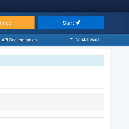
t ned
Start
Norsk bokmål
API Documentation