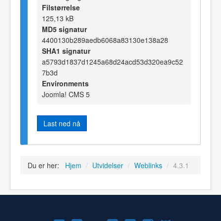
Filstørrelse
125,13 kB
MD5 signatur
4400130b289aedb6068a83130e138a28
SHA1 signatur
a5793d1837d1245a68d24acd53d320ea9c52
7b3d
Environments
Joomla! CMS 5
Last ned nå
Du er her:
Hjem
/
Utvidelser
/
Weblinks
/
4.3.1