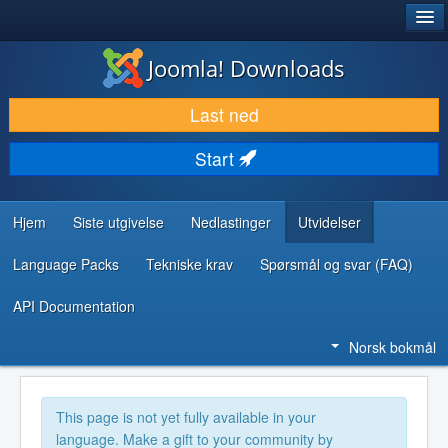
®
JOOMLA!
Joomla! Downloads
LAST NED & UTVID
Last ned
OPPDAG & LÆR
Start
SAMFUNN & BRUKERSTØTTE
UTVIKLINGSRESSURSER
Hjem
Siste utgivelse
Nedlastinger
Utvidelser
Language Packs
Tekniske krav
Spørsmål og svar (FAQ)
API Documentation
Norsk bokmål
This page is not yet fully available in your
language. Make a gift to your community by