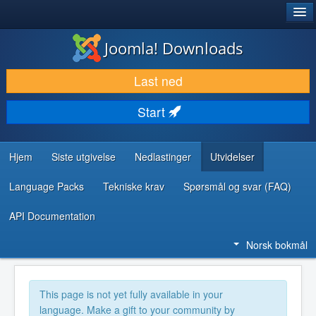
®
JOOMLA!
Joomla! Downloads
LAST NED & UTVID
Last ned
OPPDAG & LÆR
Start
SAMFUNN & BRUKERSTØTTE
UTVIKLINGSRESSURSER
Hjem
Siste utgivelse
Nedlastinger
Utvidelser
Language Packs
Tekniske krav
Spørsmål og svar (FAQ)
API Documentation
Norsk bokmål
This page is not yet fully available in your
language. Make a gift to your community by