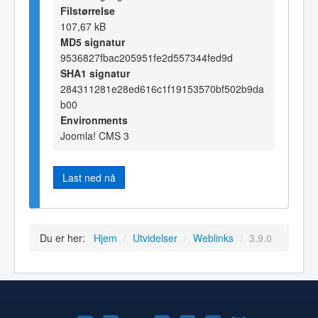
Filstørrelse
107,67 kB
MD5 signatur
9536827fbac205951fe2d557344fed9d
SHA1 signatur
284311281e28ed616c1f19153570bf502b9da
b00
Environments
Joomla! CMS 3
Last ned nå
Du er her:
Hjem
/
Utvidelser
/
Weblinks
/
3.9.0