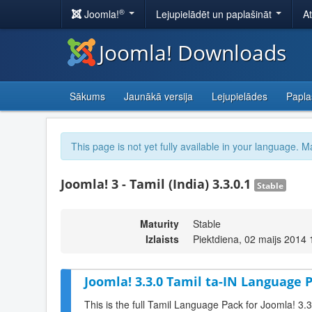
®
Joomla!
Lejupielādēt un paplašināt
A
Joomla! Downloads
Sākums
Jaunākā versija
Lejupielādes
Papla
This page is not yet fully available in your language. M
Joomla! 3 - Tamil (India) 3.3.0.1
Stable
Maturity
Stable
Izlaists
Piektdiena, 02 maijs 2014 
Joomla! 3.3.0 Tamil ta-IN Language P
This is the full Tamil Language Pack for Joomla! 3.3