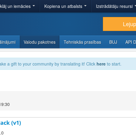
tklāj un iemācies
Kopiena un atbalsts
Izstrādātāju resursi
Lejup
šinājumi
Valodu pakotnes
Tehniskās prasības
BUJ
API 
ake a gift to your community by translating it! Click
here
to start.
19:30
ack (v1)
.0