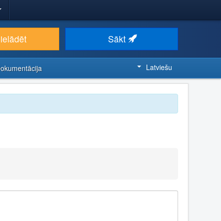
ielādēt
Sākt
Latviešu
Dokumentācija