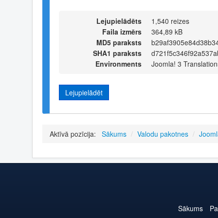
Lejupielādēts
1,540 reizes
Faila izmērs
364,89 kB
MD5 paraksts
b29af3905e84d38b3
SHA1 paraksts
d721f5c346f92a537a
Environments
Joomla! 3 Translation
Lejupielādēt
Aktīvā pozīcija:
Sākums
/
Valodu pakotnes
/
Jooml
Sākums
Pa