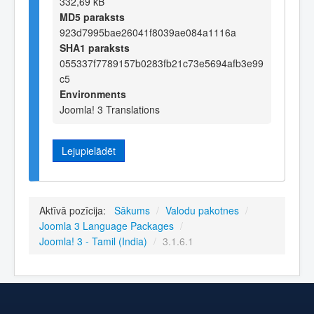
332,69 kB
MD5 paraksts
923d7995bae26041f8039ae084a1116a
SHA1 paraksts
055337f7789157b0283fb21c73e5694afb3e99
c5
Environments
Joomla! 3 Translations
Lejupielādēt
Aktīvā pozīcija:
Sākums
/
Valodu pakotnes
/
Joomla 3 Language Packages
/
Joomla! 3 - Tamil (India)
/
3.1.6.1