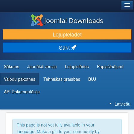
®
JOOMLA!
Joomla! Downloads
LEJUPIELĀDĒT UN PAPLAŠINĀT
Lejupielādēt
ATKLĀJ UN IEMĀCIES
Sākt
KOPIENA UN ATBALSTS
IZSTRĀDĀTĀJU RESURSI
Sākums
Jaunākā versija
Lejupielādes
Paplašinājumi
Valodu pakotnes
Tehniskās prasības
BUJ
API Dokumentācija
Latviešu
This page is not yet fully available in your
language. Make a gift to your community by