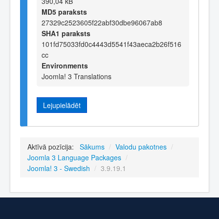
390,04 kB
MD5 paraksts
27329c2523605f22abf30dbe96067ab8
SHA1 paraksts
101fd75033fd0c4443d5541f43aeca2b26f516
cc
Environments
Joomla! 3 Translations
Lejupielādēt
Aktīvā pozīcija:
Sākums
/
Valodu pakotnes
/
Joomla 3 Language Packages
/
Joomla! 3 - Swedish
/
3.9.19.1