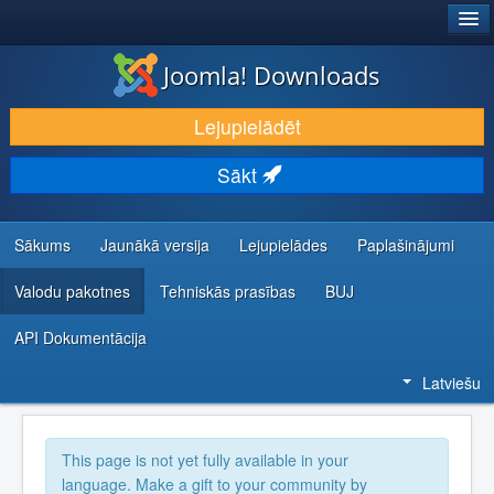
®
JOOMLA!
Joomla! Downloads
LEJUPIELĀDĒT UN PAPLAŠINĀT
Lejupielādēt
ATKLĀJ UN IEMĀCIES
Sākt
KOPIENA UN ATBALSTS
IZSTRĀDĀTĀJU RESURSI
Sākums
Jaunākā versija
Lejupielādes
Paplašinājumi
Valodu pakotnes
Tehniskās prasības
BUJ
API Dokumentācija
Latviešu
This page is not yet fully available in your
language. Make a gift to your community by