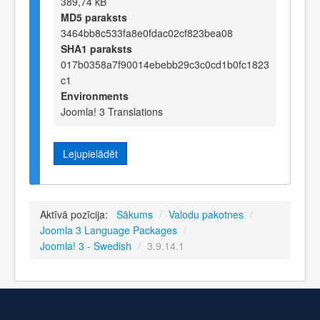
389,74 kB
MD5 paraksts
3464bb8c533fa8e0fdac02cf823bea08
SHA1 paraksts
017b0358a7f90014ebebb29c3c0cd1b0fc1823
c1
Environments
Joomla! 3 Translations
Lejupielādēt
Aktīvā pozīcija:
Sākums
/
Valodu pakotnes
/
Joomla 3 Language Packages
/
Joomla! 3 - Swedish
/
3.9.14.1