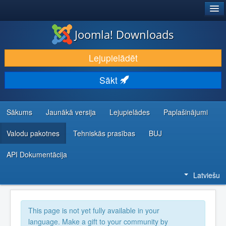
®
JOOMLA!
Joomla! Downloads
LEJUPIELĀDĒT UN PAPLAŠINĀT
Lejupielādēt
ATKLĀJ UN IEMĀCIES
Sākt
KOPIENA UN ATBALSTS
IZSTRĀDĀTĀJU RESURSI
Sākums
Jaunākā versija
Lejupielādes
Paplašinājumi
Valodu pakotnes
Tehniskās prasības
BUJ
API Dokumentācija
Latviešu
This page is not yet fully available in your
language. Make a gift to your community by