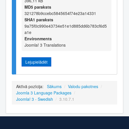
396,11 kB
MD5 paraksts
321278b9ccebc5845654f74e23a14331
SHA1 paraksts
9a75f0c990e43734e51e1d885dd6b783cf6d5
a1e
Environments
Joomla! 3 Translations
Lejupielādēt
Aktīvā pozīcija:
Sākums
/
Valodu pakotnes
/
Joomla 3 Language Packages
/
Joomla! 3 - Swedish
/
3.10.7.1