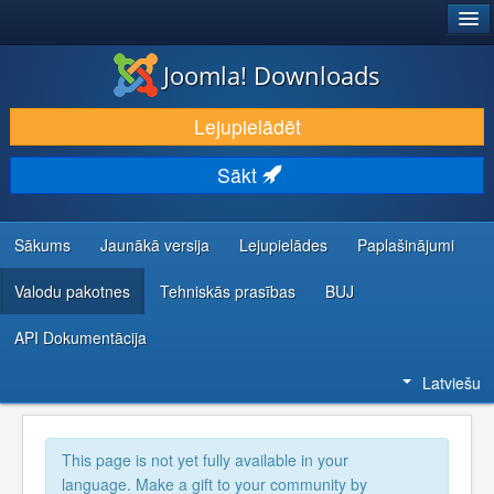
®
JOOMLA!
Joomla! Downloads
LEJUPIELĀDĒT UN PAPLAŠINĀT
Lejupielādēt
ATKLĀJ UN IEMĀCIES
Sākt
KOPIENA UN ATBALSTS
IZSTRĀDĀTĀJU RESURSI
Sākums
Jaunākā versija
Lejupielādes
Paplašinājumi
Valodu pakotnes
Tehniskās prasības
BUJ
API Dokumentācija
Latviešu
This page is not yet fully available in your
language. Make a gift to your community by