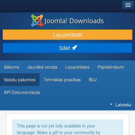
®
JOOMLA!
Joomla! Downloads
LEJUPIELĀDĒT UN PAPLAŠINĀT
Lejupielādēt
ATKLĀJ UN IEMĀCIES
Sākt
KOPIENA UN ATBALSTS
IZSTRĀDĀTĀJU RESURSI
Sākums
Jaunākā versija
Lejupielādes
Paplašinājumi
Valodu pakotnes
Tehniskās prasības
BUJ
API Dokumentācija
Latviešu
This page is not yet fully available in your
language. Make a gift to your community by