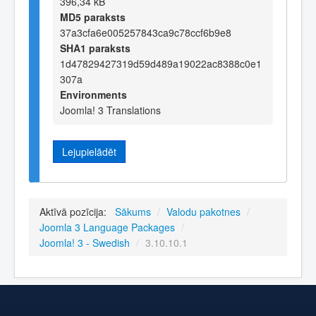
396,34 kB
MD5 paraksts
37a3cfa6e005257843ca9c78ccf6b9e8
SHA1 paraksts
1d47829427319d59d489a19022ac8388c0e1
307a
Environments
Joomla! 3 Translations
Lejupielādēt
Aktīvā pozīcija:
Sākums
/
Valodu pakotnes
/
Joomla 3 Language Packages
/
Joomla! 3 - Swedish
/
3.10.10.1