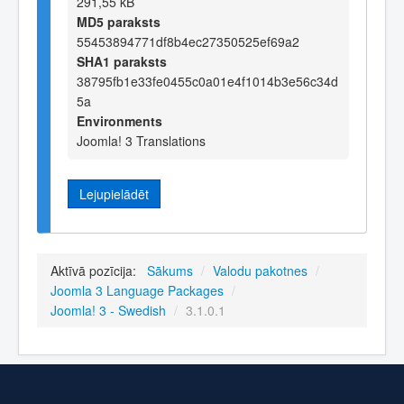
291,55 kB
MD5 paraksts
55453894771df8b4ec27350525ef69a2
SHA1 paraksts
38795fb1e33fe0455c0a01e4f1014b3e56c34d
5a
Environments
Joomla! 3 Translations
Lejupielādēt
Aktīvā pozīcija:
Sākums
/
Valodu pakotnes
/
Joomla 3 Language Packages
/
Joomla! 3 - Swedish
/
3.1.0.1