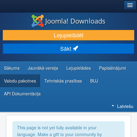
®
JOOMLA!
Joomla! Downloads
LEJUPIELĀDĒT UN PAPLAŠINĀT
Lejupielādēt
ATKLĀJ UN IEMĀCIES
Sākt
KOPIENA UN ATBALSTS
IZSTRĀDĀTĀJU RESURSI
Sākums
Jaunākā versija
Lejupielādes
Paplašinājumi
Valodu pakotnes
Tehniskās prasības
BUJ
API Dokumentācija
Latviešu
This page is not yet fully available in your
language. Make a gift to your community by