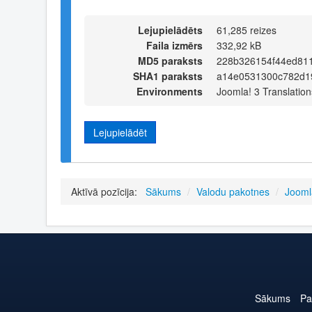
Lejupielādēts
61,285 reizes
Faila izmērs
332,92 kB
MD5 paraksts
228b326154f44ed81
SHA1 paraksts
a14e0531300c782d1
Environments
Joomla! 3 Translation
Lejupielādēt
Aktīvā pozīcija:
Sākums
/
Valodu pakotnes
/
Jooml
Sākums
Pa