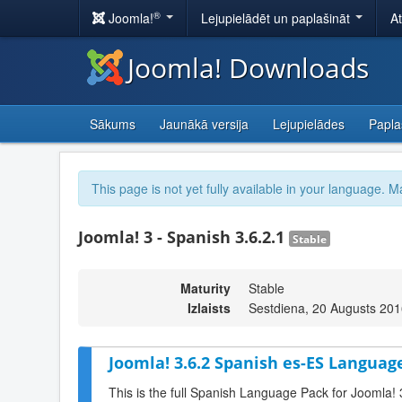
®
Joomla!
Lejupielādēt un paplašināt
A
Joomla! Downloads
Sākums
Jaunākā versija
Lejupielādes
Papla
This page is not yet fully available in your language. M
Joomla! 3 - Spanish 3.6.2.1
Stable
Maturity
Stable
Izlaists
Sestdiena, 20 Augusts 201
Joomla! 3.6.2 Spanish es-ES Language
This is the full Spanish Language Pack for Joomla! 