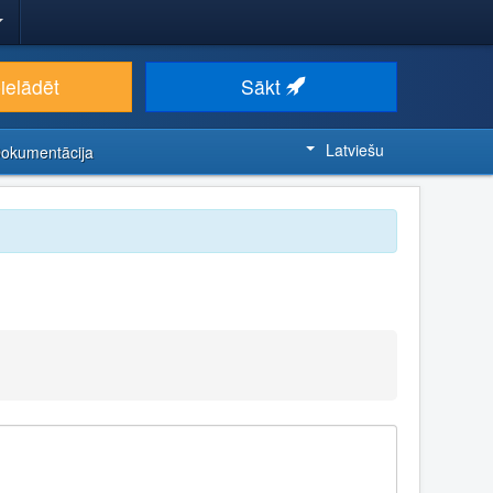
ielādēt
Sākt
Latviešu
Dokumentācija