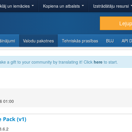
tklāj un iemācies
Kopiena un atbalsts
Izstrādātāju resursi
Lejup
šinājumi
Valodu pakotnes
Tehniskās prasības
BUJ
API 
ake a gift to your community by translating it! Click
here
to start.
6 01:00
 Pack (v1)
3.6.2