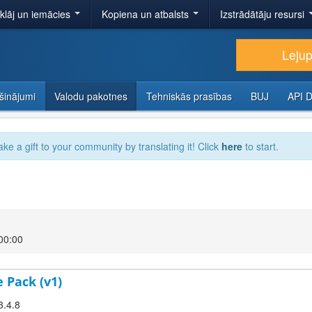
tklāj un iemācies
Kopiena un atbalsts
Izstrādātāju resursi
Lejup
šinājumi
Valodu pakotnes
Tehniskās prasības
BUJ
API 
ake a gift to your community by translating it! Click
here
to start.
00:00
 Pack (v1)
3.4.8