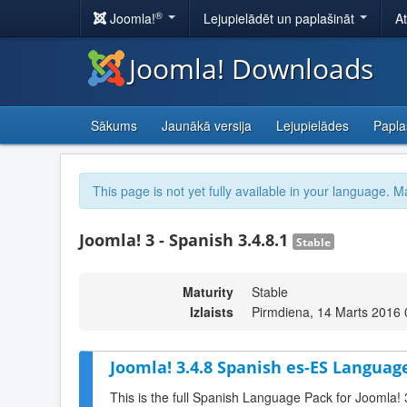
®
Joomla!
Lejupielādēt un paplašināt
A
Joomla! Downloads
Sākums
Jaunākā versija
Lejupielādes
Papla
This page is not yet fully available in your language. M
Joomla! 3 - Spanish 3.4.8.1
Stable
Maturity
Stable
Izlaists
Pirmdiena, 14 Marts 2016 
Joomla! 3.4.8 Spanish es-ES Language
This is the full Spanish Language Pack for Joomla! 