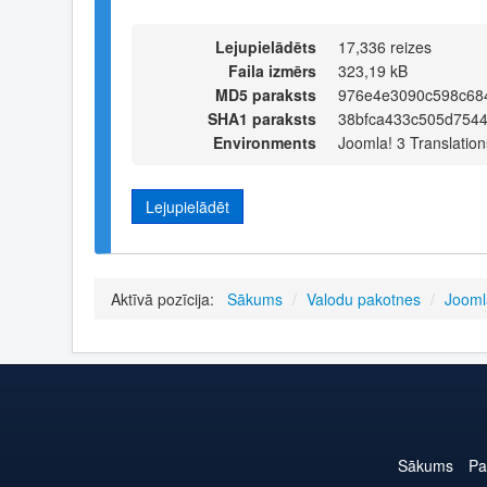
Lejupielādēts
17,336 reizes
Faila izmērs
323,19 kB
MD5 paraksts
976e4e3090c598c68
SHA1 paraksts
38bfca433c505d754
Environments
Joomla! 3 Translation
Lejupielādēt
Aktīvā pozīcija:
Sākums
/
Valodu pakotnes
/
Jooml
Sākums
Pa