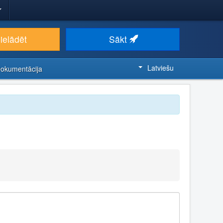
ielādēt
Sākt
Latviešu
Dokumentācija