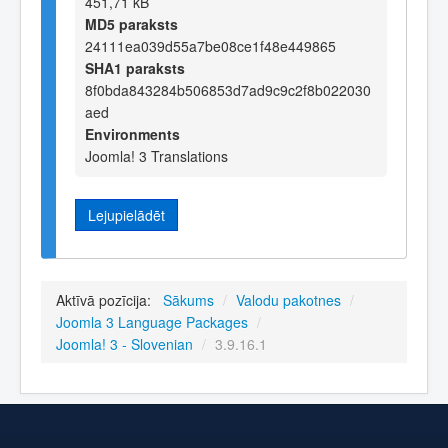
451,71 kB
MD5 paraksts
24111ea039d55a7be08ce1f48e449865
SHA1 paraksts
8f0bda843284b506853d7ad9c9c2f8b022030
aed
Environments
Joomla! 3 Translations
Lejupielādēt
Aktīvā pozīcija:
Sākums
/
Valodu pakotnes
/
Joomla 3 Language Packages
/
Joomla! 3 - Slovenian
/
3.9.16.1