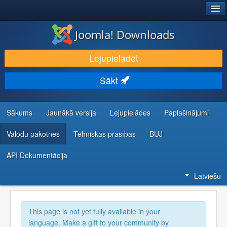
®
JOOMLA!
Joomla! Downloads
LEJUPIELĀDĒT UN PAPLAŠINĀT
Lejupielādēt
ATKLĀJ UN IEMĀCIES
Sākt
KOPIENA UN ATBALSTS
IZSTRĀDĀTĀJU RESURSI
Sākums
Jaunākā versija
Lejupielādes
Paplašinājumi
Valodu pakotnes
Tehniskās prasības
BUJ
API Dokumentācija
Latviešu
This page is not yet fully available in your
language. Make a gift to your community by