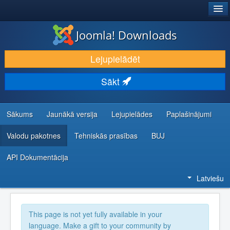
®
JOOMLA!
Joomla! Downloads
LEJUPIELĀDĒT UN PAPLAŠINĀT
Lejupielādēt
ATKLĀJ UN IEMĀCIES
Sākt
KOPIENA UN ATBALSTS
IZSTRĀDĀTĀJU RESURSI
Sākums
Jaunākā versija
Lejupielādes
Paplašinājumi
Valodu pakotnes
Tehniskās prasības
BUJ
API Dokumentācija
Latviešu
This page is not yet fully available in your
language. Make a gift to your community by