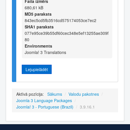
Faila izmērs
680,61 kB
MD5 paraksts
843ec5cd5fb3516cd575174053ce7ec2
SHA1 paraksts
077e95ce39b55df60cec348e5ef13255ae309f
80
Environments
Joomla! 3 Translations
Lejupielādēt
Aktīvā pozīcija:
Sākums
/
Valodu pakotnes
/
Joomla 3 Language Packages
/
Joomla! 3 - Portuguese (Brazil)
/
3.9.16.1