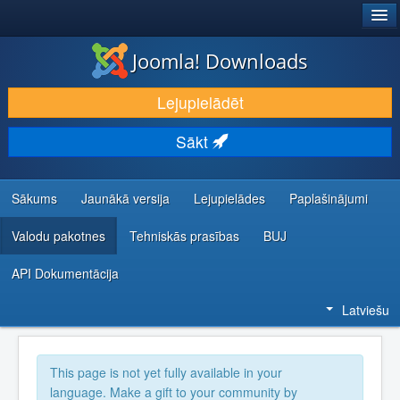
®
JOOMLA!
Joomla! Downloads
LEJUPIELĀDĒT UN PAPLAŠINĀT
Lejupielādēt
ATKLĀJ UN IEMĀCIES
Sākt
KOPIENA UN ATBALSTS
IZSTRĀDĀTĀJU RESURSI
Sākums
Jaunākā versija
Lejupielādes
Paplašinājumi
Valodu pakotnes
Tehniskās prasības
BUJ
API Dokumentācija
Latviešu
This page is not yet fully available in your
language. Make a gift to your community by