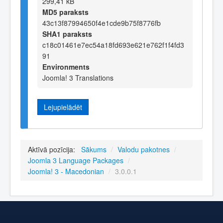
299,41 kB
MD5 paraksts
43c13f87994650f4e1cde9b75f8776fb
SHA1 paraksts
c18c01461e7ec54a18fd693e621e762f1f4fd3
91
Environments
Joomla! 3 Translations
Lejupielādēt
Aktīvā pozīcija:
Sākums
/
Valodu pakotnes
/
Joomla 3 Language Packages
/
Joomla! 3 - Macedonian
/
3.0.0.1