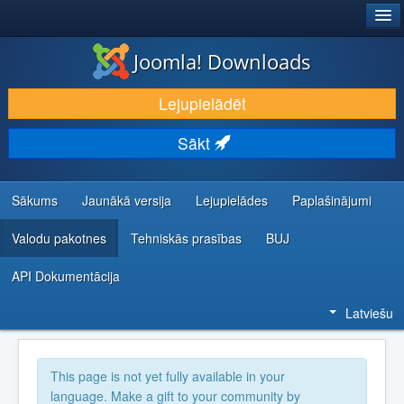
®
JOOMLA!
Joomla! Downloads
LEJUPIELĀDĒT UN PAPLAŠINĀT
Lejupielādēt
ATKLĀJ UN IEMĀCIES
Sākt
KOPIENA UN ATBALSTS
IZSTRĀDĀTĀJU RESURSI
Sākums
Jaunākā versija
Lejupielādes
Paplašinājumi
Valodu pakotnes
Tehniskās prasības
BUJ
API Dokumentācija
Latviešu
This page is not yet fully available in your
language. Make a gift to your community by