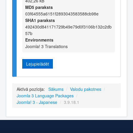
402,26 kB
MD5 paraksts
03f64555a6151f2893043583588cb98e
SHA1 paraksts
492430d841171729b49e79d0f3106b132c2db
57b
Environments
Joomla! 3 Translations
Lejupielādēt
Aktīvā pozīcija:
Sākums
/
Valodu pakotnes
/
Joomla 3 Language Packages
/
Joomla! 3 - Japanese
/
3.9.18.1