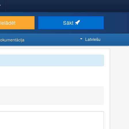
ielādēt
Sākt
Latviešu
Dokumentācija