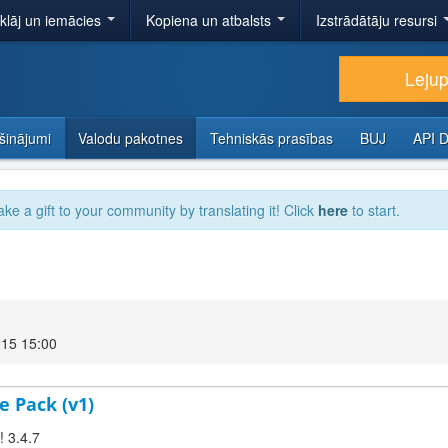
tklāj un iemācies
Kopiena un atbalsts
Izstrādātāju resursi
Lejup
šinājumi
Valodu pakotnes
Tehniskās prasības
BUJ
API 
ake a gift to your community by translating it! Click
here
to start.
015 15:00
e Pack (v1)
! 3.4.7