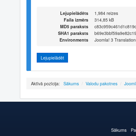
Lejupielādēts
1,984 reizes
Faila izmērs
314,85 kB
MD5 paraksts
c83c959c461d1c819d
SHA1 paraksts
b69e3bbf59a9e82c19
Environments
Joomla! 3 Translation
Lejupielādēt
Aktīvā pozīcija:
Sākums
/
Valodu pakotnes
/
Jooml
Sākums
Pa