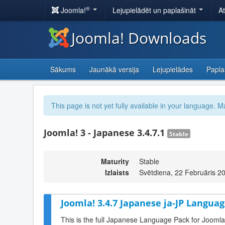
®
Joomla!
Lejupielādēt un paplašināt
A
Joomla! Downloads
Sākums
Jaunākā versija
Lejupielādes
Papla
This page is not yet fully available in your language. M
Joomla! 3 - Japanese 3.4.7.1
Stable
Maturity
Stable
Izlaists
Svētdiena, 22 Februāris 2
Joomla! 3.4.7 Japanese ja-JP Languag
This is the full Japanese Language Pack for Joomla