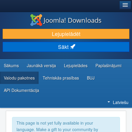
®
JOOMLA!
Joomla! Downloads
LEJUPIELĀDĒT UN PAPLAŠINĀT
Lejupielādēt
ATKLĀJ UN IEMĀCIES
Sākt
KOPIENA UN ATBALSTS
IZSTRĀDĀTĀJU RESURSI
Sākums
Jaunākā versija
Lejupielādes
Paplašinājumi
Valodu pakotnes
Tehniskās prasības
BUJ
API Dokumentācija
Latviešu
This page is not yet fully available in your
language. Make a gift to your community by