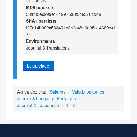
316,88 kB
MD5 paraksts
58af83ec999e161997538f3ce3701dd6
SHA1 paraksts
f27c14b082c533491b3c6c48e0a95c14689e4f
74
Environments
Joomla! 3 Translations
Lejupielādēt
Aktīvā pozīcija:
Sākums
/
Valodu pakotnes
/
Joomla 3 Language Packages
/
Joomla! 3 - Japanese
/
3.4.3.1