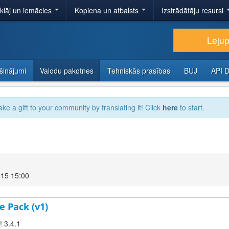
tklāj un iemācies
Kopiena un atbalsts
Izstrādātāju resursi
Lejup
šinājumi
Valodu pakotnes
Tehniskās prasības
BUJ
API 
ake a gift to your community by translating it! Click
here
to start.
015 15:00
e Pack (v1)
! 3.4.1