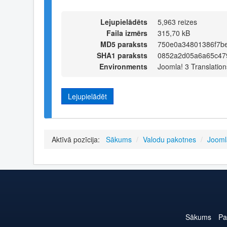
Lejupielādēts
5,963 reizes
Faila izmērs
315,70 kB
MD5 paraksts
750e0a34801386f7b
SHA1 paraksts
0852a2d05a6a65c47
Environments
Joomla! 3 Translation
Lejupielādēt
Aktīvā pozīcija:
Sākums
/
Valodu pakotnes
/
Jooml
Sākums
Pa