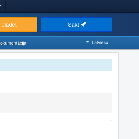
ielādēt
Sākt
Latviešu
Dokumentācija