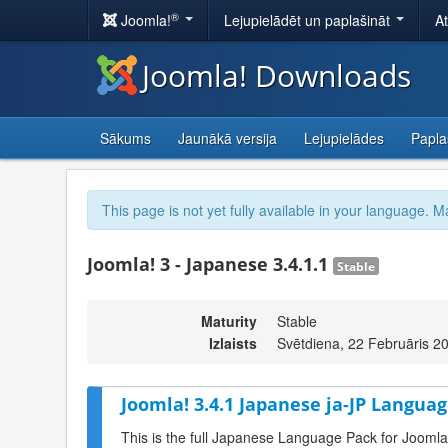
®
Joomla!
Lejupielādēt un paplašināt
A
Joomla! Downloads
Sākums
Jaunākā versija
Lejupielādes
Papla
This page is not yet fully available in your language. M
Joomla! 3 - Japanese 3.4.1.1
Stable
Maturity
Stable
Izlaists
Svētdiena, 22 Februāris 2
Joomla! 3.4.1 Japanese ja-JP Languag
This is the full Japanese Language Pack for Joomla