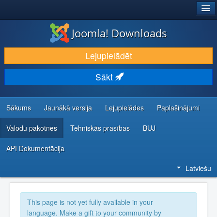
®
JOOMLA!
Joomla! Downloads
LEJUPIELĀDĒT UN PAPLAŠINĀT
Lejupielādēt
ATKLĀJ UN IEMĀCIES
Sākt
KOPIENA UN ATBALSTS
IZSTRĀDĀTĀJU RESURSI
Sākums
Jaunākā versija
Lejupielādes
Paplašinājumi
Valodu pakotnes
Tehniskās prasības
BUJ
API Dokumentācija
Latviešu
This page is not yet fully available in your
language. Make a gift to your community by