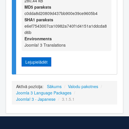
280,44 kB
MD5 paraksts
c0dda8d20809d437bb900e39ce9605b4
SHA1 paraksts
e6ef7543007ca10982a740f1d4151a1ddcda8
d6b
Environments
Joomla! 3 Translations
Lejupielādēt
Aktīvā pozīcija:
Sākums
/
Valodu pakotnes
/
Joomla 3 Language Packages
/
Joomla! 3 - Japanese
/
3.1.5.1