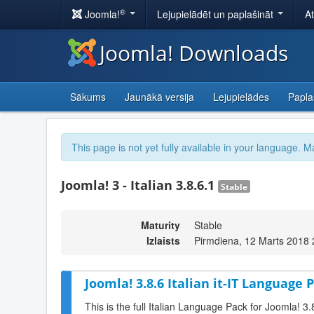
®
Joomla!
Lejupielādēt un paplašināt
A
Joomla! Downloads
Sākums
Jaunākā versija
Lejupielādes
Papla
This page is not yet fully available in your language. M
Joomla! 3 - Italian 3.8.6.1
Stable
Maturity
Stable
Izlaists
Pirmdiena, 12 Marts 2018 
Joomla! 3.8.6 Italian it-IT Language P
This is the full Italian Language Pack for Joomla! 3.