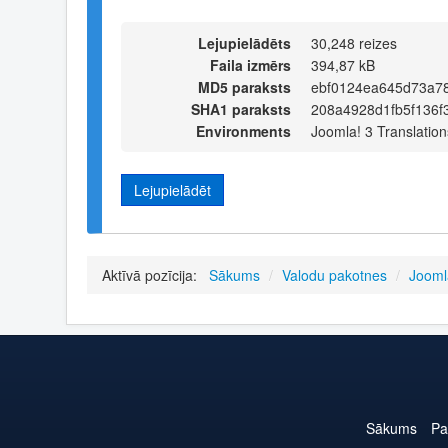
Lejupielādēts
30,248 reizes
Faila izmērs
394,87 kB
MD5 paraksts
ebf0124ea645d73a78
SHA1 paraksts
208a4928d1fb5f136
Environments
Joomla! 3 Translation
Lejupielādēt
Aktīvā pozīcija:
Sākums
/
Valodu pakotnes
/
Jooml
Sākums
Pa