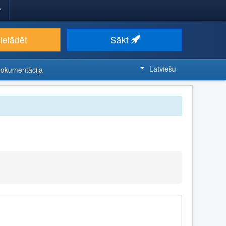
ielādēt
Sākt
Latviešu
Dokumentācija