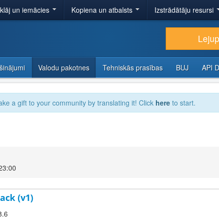
tklāj un iemācies
Kopiena un atbalsts
Izstrādātāju resursi
Lejup
šinājumi
Valodu pakotnes
Tehniskās prasības
BUJ
API 
ake a gift to your community by translating it! Click
here
to start.
23:00
ack (v1)
8.6