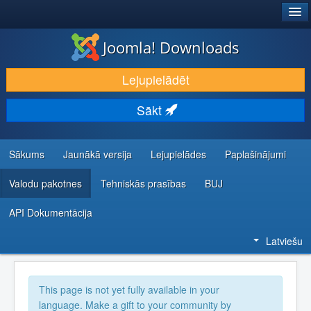
®
JOOMLA!
Joomla! Downloads
LEJUPIELĀDĒT UN PAPLAŠINĀT
Lejupielādēt
ATKLĀJ UN IEMĀCIES
Sākt
KOPIENA UN ATBALSTS
IZSTRĀDĀTĀJU RESURSI
Sākums
Jaunākā versija
Lejupielādes
Paplašinājumi
Valodu pakotnes
Tehniskās prasības
BUJ
API Dokumentācija
Latviešu
This page is not yet fully available in your
language. Make a gift to your community by