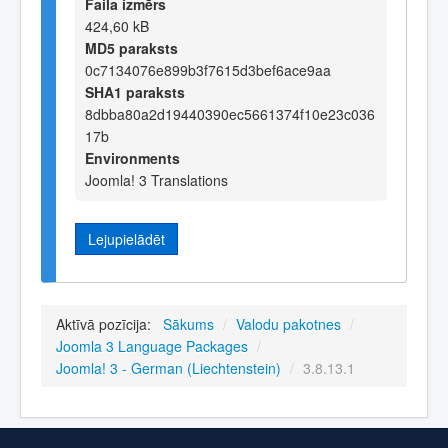
Faila izmērs
424,60 kB
MD5 paraksts
0c7134076e899b3f7615d3bef6ace9aa
SHA1 paraksts
8dbba80a2d19440390ec5661374f10e23c036
17b
Environments
Joomla! 3 Translations
Lejupielādēt
Aktīvā pozīcija:
Sākums
/
Valodu pakotnes
/
Joomla 3 Language Packages
/
Joomla! 3 - German (Liechtenstein)
/
3.8.13.1