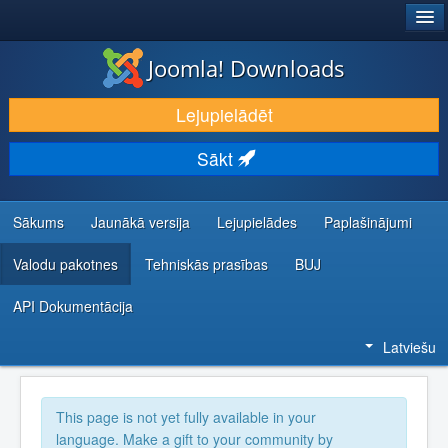
®
JOOMLA!
Joomla! Downloads
LEJUPIELĀDĒT UN PAPLAŠINĀT
Lejupielādēt
ATKLĀJ UN IEMĀCIES
Sākt
KOPIENA UN ATBALSTS
IZSTRĀDĀTĀJU RESURSI
Sākums
Jaunākā versija
Lejupielādes
Paplašinājumi
Valodu pakotnes
Tehniskās prasības
BUJ
API Dokumentācija
Latviešu
This page is not yet fully available in your
language. Make a gift to your community by