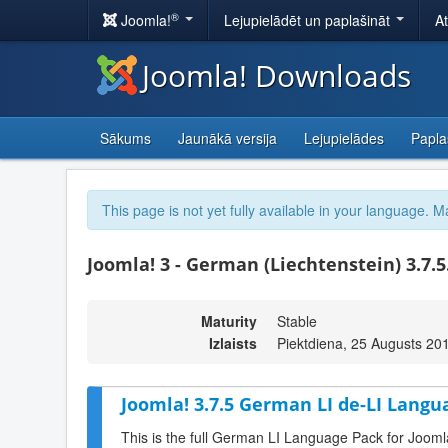
®
Joomla!
Lejupielādēt un paplašināt
A
Joomla! Downloads
Sākums
Jaunākā versija
Lejupielādes
Papla
This page is not yet fully available in your language. M
Joomla! 3 - German (Liechtenstein) 3.7.5
Maturity
Stable
Izlaists
Piektdiena, 25 Augusts 20
Joomla! 3.7.5 German LI de-LI Langu
This is the full German LI Language Pack for Jooml