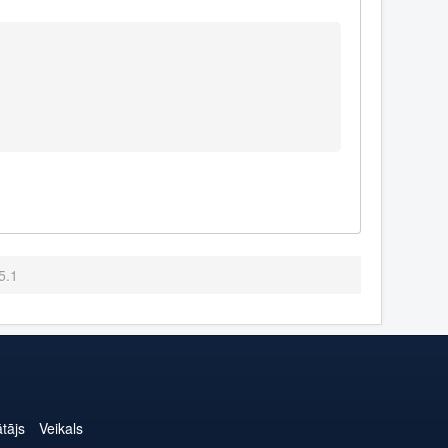
5.1
ātājs
Veikals