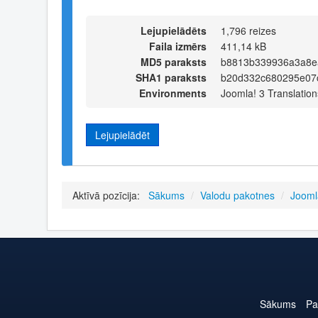
Lejupielādēts
1,796 reizes
Faila izmērs
411,14 kB
MD5 paraksts
b8813b339936a3a8e
SHA1 paraksts
b20d332c680295e07
Environments
Joomla! 3 Translation
Lejupielādēt
Aktīvā pozīcija:
Sākums
/
Valodu pakotnes
/
Jooml
Sākums
Pa