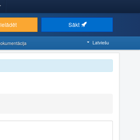
ielādēt
Sākt
Latviešu
Dokumentācija