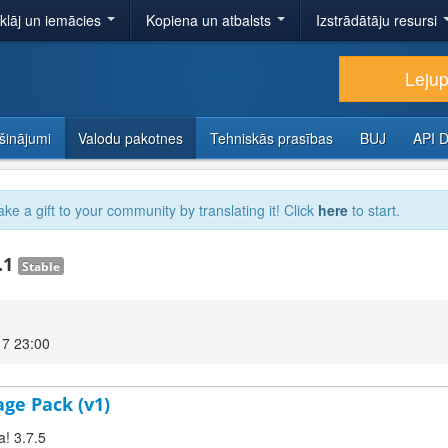
tklāj un iemācies
Kopiena un atbalsts
Izstrādātāju resursi
Lejup
šinājumi
Valodu pakotnes
Tehniskās prasības
BUJ
API 
ake a gift to your community by translating it! Click
here
to start.
.1
Stable
17 23:00
age Pack (v1)
a! 3.7.5