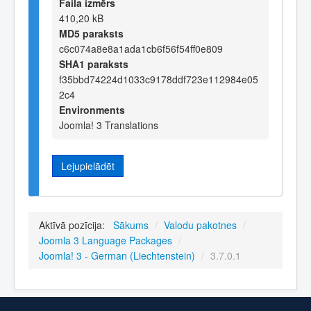
Faila izmērs
410,20 kB
MD5 paraksts
c6c074a8e8a1ada1cb6f56f54ff0e809
SHA1 paraksts
f35bbd74224d1033c9178ddf723e112984e05
2c4
Environments
Joomla! 3 Translations
Lejupielādēt
Aktīvā pozīcija:
Sākums
/
Valodu pakotnes
/
Joomla 3 Language Packages
/
Joomla! 3 - German (Liechtenstein)
/
3.7.0.1