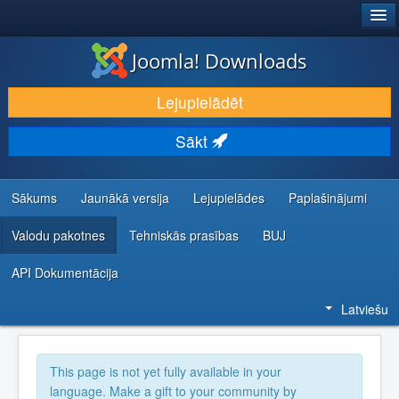
®
JOOMLA!
Joomla! Downloads
LEJUPIELĀDĒT UN PAPLAŠINĀT
Lejupielādēt
ATKLĀJ UN IEMĀCIES
Sākt
KOPIENA UN ATBALSTS
IZSTRĀDĀTĀJU RESURSI
Sākums
Jaunākā versija
Lejupielādes
Paplašinājumi
Valodu pakotnes
Tehniskās prasības
BUJ
API Dokumentācija
Latviešu
This page is not yet fully available in your
language. Make a gift to your community by