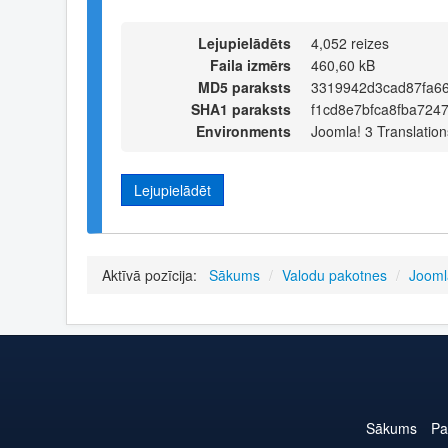
Lejupielādēts
4,052 reizes
Faila izmērs
460,60 kB
MD5 paraksts
3319942d3cad87fa6
SHA1 paraksts
f1cd8e7bfca8fba7247
Environments
Joomla! 3 Translation
Lejupielādēt
Aktīvā pozīcija:
Sākums
/
Valodu pakotnes
/
Jooml
Sākums
Pa