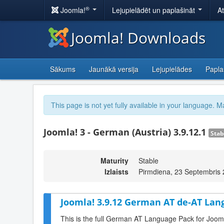
®
Joomla!
Lejupielādēt un paplašināt
A
Joomla! Downloads
Sākums
Jaunākā versija
Lejupielādes
Papla
This page is not yet fully available in your language. M
Joomla! 3 - German (Austria) 3.9.12.1
Stab
Maturity
Stable
Izlaists
Pirmdiena, 23 Septembris
Joomla! 3.9.12 German AT de-AT Lan
This is the full German AT Language Pack for Joom