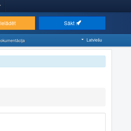
ielādēt
Sākt
Latviešu
Dokumentācija