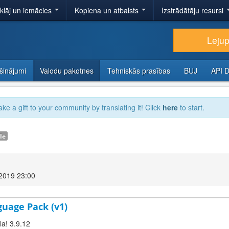
tklāj un iemācies
Kopiena un atbalsts
Izstrādātāju resursi
Lejup
šinājumi
Valodu pakotnes
Tehniskās prasības
BUJ
API 
ake a gift to your community by translating it! Click
here
to start.
le
 2019 23:00
guage Pack (v1)
la! 3.9.12