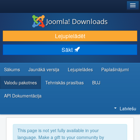
®
JOOMLA!
Joomla! Downloads
LEJUPIELĀDĒT UN PAPLAŠINĀT
Lejupielādēt
ATKLĀJ UN IEMĀCIES
Sākt
KOPIENA UN ATBALSTS
IZSTRĀDĀTĀJU RESURSI
Sākums
Jaunākā versija
Lejupielādes
Paplašinājumi
Valodu pakotnes
Tehniskās prasības
BUJ
API Dokumentācija
Latviešu
This page is not yet fully available in your
language. Make a gift to your community by