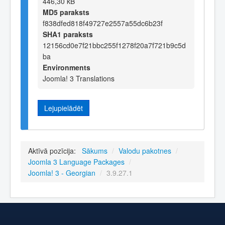
446,30 kB
MD5 paraksts
f838dfed818f49727e2557a55dc6b23f
SHA1 paraksts
12156cd0e7f21bbc255f1278f20a7f721b9c5d
ba
Environments
Joomla! 3 Translations
Lejupielādēt
Aktīvā pozīcija:
Sākums
/
Valodu pakotnes
/
Joomla 3 Language Packages
/
Joomla! 3 - Georgian
/
3.9.27.1