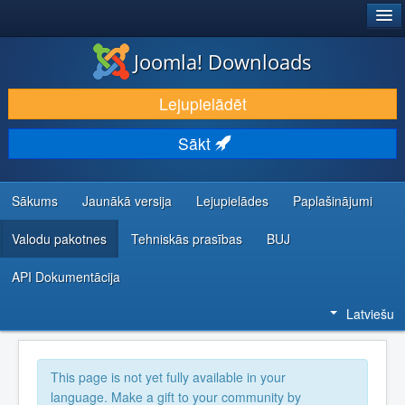
®
JOOMLA!
Joomla! Downloads
LEJUPIELĀDĒT UN PAPLAŠINĀT
Lejupielādēt
ATKLĀJ UN IEMĀCIES
Sākt
KOPIENA UN ATBALSTS
IZSTRĀDĀTĀJU RESURSI
Sākums
Jaunākā versija
Lejupielādes
Paplašinājumi
Valodu pakotnes
Tehniskās prasības
BUJ
API Dokumentācija
Latviešu
This page is not yet fully available in your
language. Make a gift to your community by