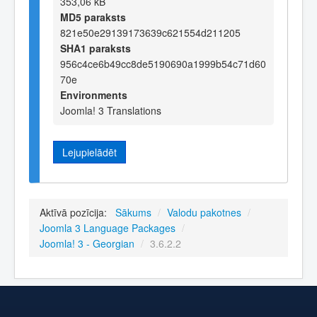
353,06 kB
MD5 paraksts
821e50e29139173639c621554d211205
SHA1 paraksts
956c4ce6b49cc8de5190690a1999b54c71d60
70e
Environments
Joomla! 3 Translations
Lejupielādēt
Aktīvā pozīcija:
Sākums
/
Valodu pakotnes
/
Joomla 3 Language Packages
/
Joomla! 3 - Georgian
/
3.6.2.2