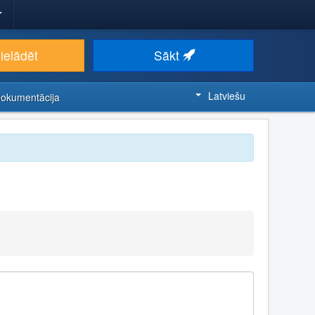
ielādēt
Sākt
Latviešu
Dokumentācija