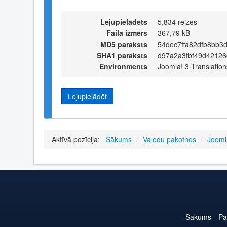
Lejupielādēts
5,834 reizes
Faila izmērs
367,79 kB
MD5 paraksts
54dec7ffa82dfb8bb3
SHA1 paraksts
d97a2a3fbf49d42126
Environments
Joomla! 3 Translation
Lejupielādēt
Aktīvā pozīcija:
Sākums
/
Valodu pakotnes
/
Jooml
Sākums
Pa