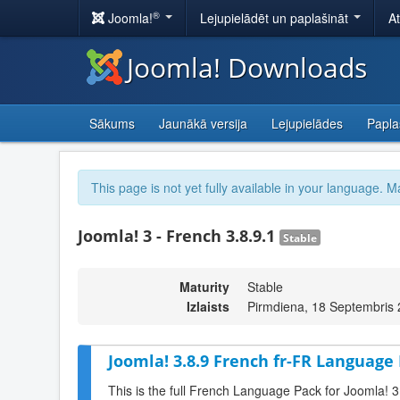
®
Joomla!
Lejupielādēt un paplašināt
A
Joomla! Downloads
Sākums
Jaunākā versija
Lejupielādes
Papla
This page is not yet fully available in your language. M
Joomla! 3 - French 3.8.9.1
Stable
Maturity
Stable
Izlaists
Pirmdiena, 18 Septembris
Joomla! 3.8.9 French fr-FR Language 
This is the full French Language Pack for Joomla! 3