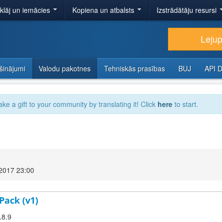
tklāj un iemācies
Kopiena un atbalsts
Izstrādātāju resursi
Lejup
šinājumi
Valodu pakotnes
Tehniskās prasības
BUJ
API 
ake a gift to your community by translating it! Click
here
to start.
 2017 23:00
Pack (v1)
.8.9