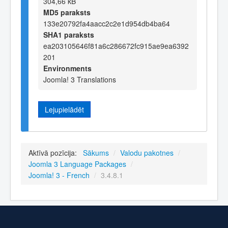
304,66 kB
MD5 paraksts
133e20792fa4aacc2c2e1d954db4ba64
SHA1 paraksts
ea203105646f81a6c286672fc915ae9ea6392
201
Environments
Joomla! 3 Translations
Lejupielādēt
Aktīvā pozīcija:
Sākums
/
Valodu pakotnes
/
Joomla 3 Language Packages
/
Joomla! 3 - French
/
3.4.8.1