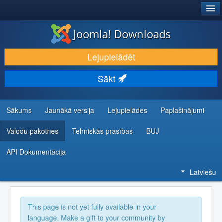
®
JOOMLA!
Joomla! Downloads
LEJUPIELĀDĒT UN PAPLAŠINĀT
Lejupielādēt
ATKLĀJ UN IEMĀCIES
Sākt
KOPIENA UN ATBALSTS
IZSTRĀDĀTĀJU RESURSI
Sākums
Jaunākā versija
Lejupielādes
Paplašinājumi
Valodu pakotnes
Tehniskās prasības
BUJ
API Dokumentācija
Latviešu
This page is not yet fully available in your
language. Make a gift to your community by