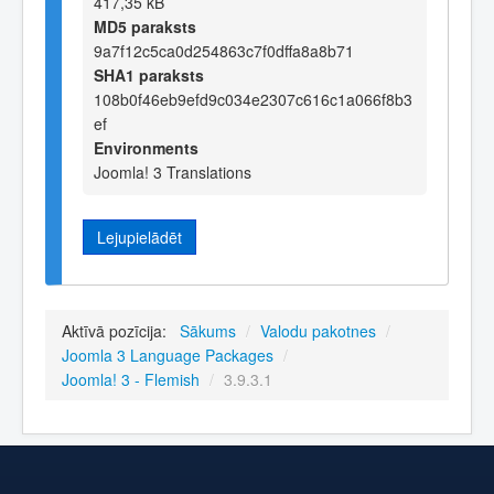
417,35 kB
MD5 paraksts
9a7f12c5ca0d254863c7f0dffa8a8b71
SHA1 paraksts
108b0f46eb9efd9c034e2307c616c1a066f8b3
ef
Environments
Joomla! 3 Translations
Lejupielādēt
Aktīvā pozīcija:
Sākums
/
Valodu pakotnes
/
Joomla 3 Language Packages
/
Joomla! 3 - Flemish
/
3.9.3.1