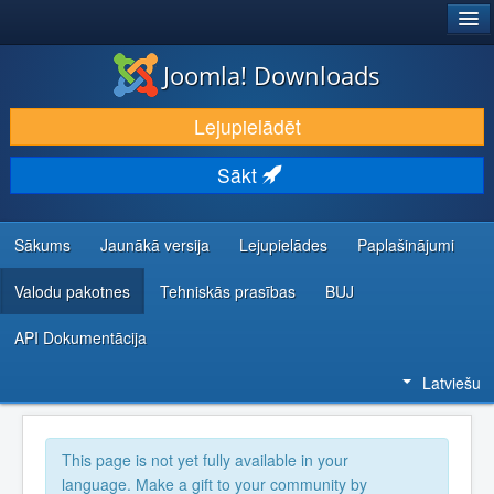
®
JOOMLA!
Joomla! Downloads
LEJUPIELĀDĒT UN PAPLAŠINĀT
Lejupielādēt
ATKLĀJ UN IEMĀCIES
Sākt
KOPIENA UN ATBALSTS
IZSTRĀDĀTĀJU RESURSI
Sākums
Jaunākā versija
Lejupielādes
Paplašinājumi
Valodu pakotnes
Tehniskās prasības
BUJ
API Dokumentācija
Latviešu
This page is not yet fully available in your
language. Make a gift to your community by